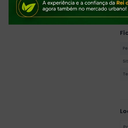
vi
8
Fi
Per
Si
Te
Lo
Pa