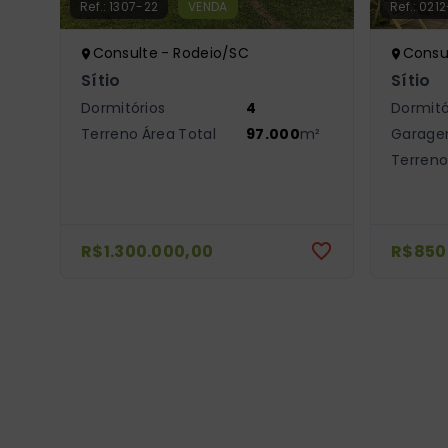
Ref.:
1307-22
VENDA
Ref.:
0212
Consulte - Rodeio/SC
Consu
Sítio
Sítio
Dormitórios
4
Dormitó
Terreno Área Total
97.000
m²
Garage
Terreno
R$1.300.000,00
R$850