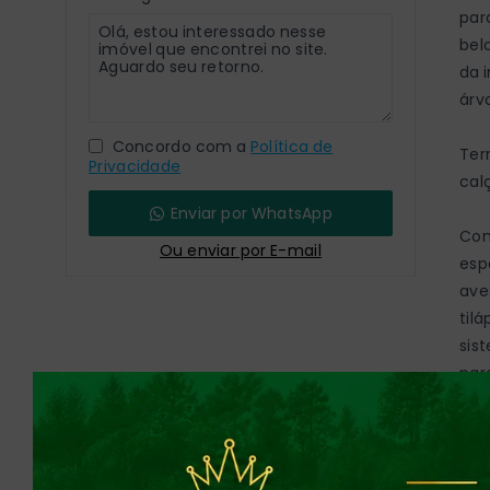
par
bel
da 
árv
Concordo com a
Política de
Ter
Privacidade
cal
Enviar por WhatsApp
Com
Ou e
nviar por E-mail
esp
ave
til
sis
par
par
A p
1 s