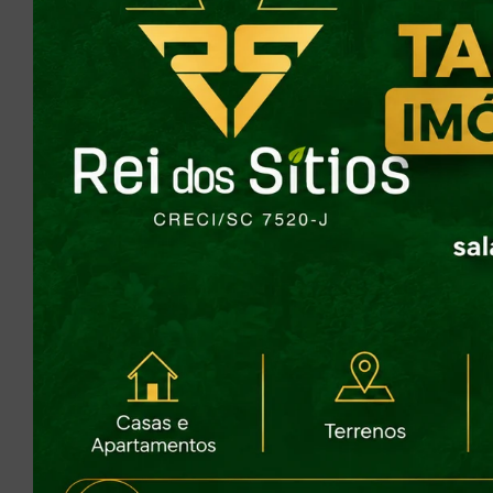
ban
Pos
chu
Gos
age
For
val
Val
prév
REI
Lo
Pa