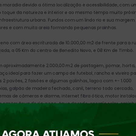
a moradia devido a ótima localização e acessibilidade, com u
o toque da natureza e interior e ao mesmo tempo muito próx
infraestrutura urbana. Fundos com um lindo rio e sua margem
ores e com muita areia formando pequenas prainhas.
reno com área escriturada de 10.000,00 m2 de frente para a r
çada, a 05 Km do centro de Benedito Novo, e 08 Km de Timbó.
 aproximadamente 2.000,00 m2 de pastagem, pomar, horta,
aço ideal para fazer um campo de futebol, rancho e viveiro p
s 2 pavões, 2 faisões e algumas galinhas, lagoa com +- 1.000
ápias, galpão de madeira fechado, canil, terreno todo cercado,
temas de câmeras e alarme, internet fibra ótica, motor instala
a captar água do rio, poço, água da rede, energia solar, casinh
quinho infantil, e uma cancha de bocha desativada.
ropriedade possui uma boa casa de alvenaria de 4 quartos, se
uíte, sala de estar e jantar, cozinha com fogão a lenha, varanda