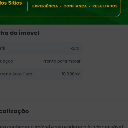
sita pelo Fone|Whats (47) 99730-6670 - Consulte - Rodeio/S
9136-000
cha do imóvel
fil
Rural
tuação
Pronto para morar
rreno Área Total
10.000m²
calização
ra conhecer o imóvel e seu endereço é indispensável