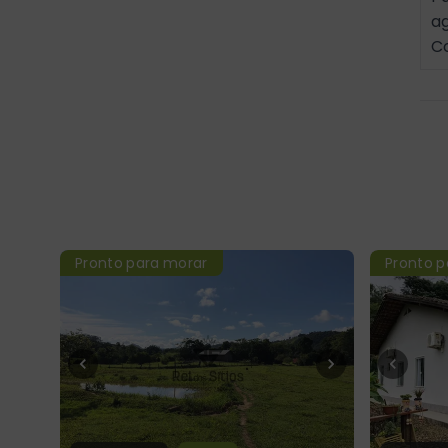
a
C
Pronto para morar
Pronto p