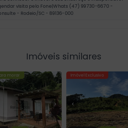
gendar visita pelo Fone|Whats (47) 99730-6670 -
onsulte - Rodeio/SC
- 89136-000
Imóveis similares
ara morar
Imóvel Exclusivo