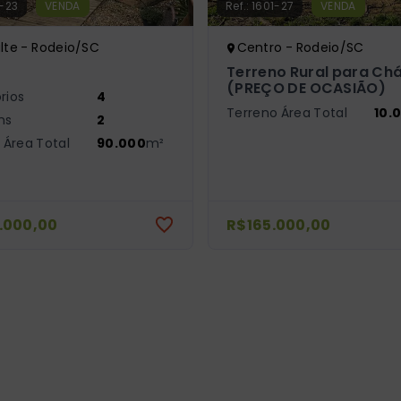
-23
VENDA
Ref.:
1601-27
VENDA
lte - Rodeio/SC
Centro - Rodeio/SC
Terreno Rural para Ch
(PREÇO DE OCASIÃO)
rios
4
Terreno Área Total
10.
ns
2
 Área Total
90.000
m²
.000,00
R$165.000,00