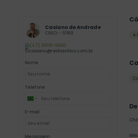
C
Casiano de Andrade
CRECI -
51169
4 
(47) 99161-6660
casiano@reidossitios.com.br
Ca
Nome
Co
Telefone
De
E-mail
Chá
Ide
Mensagem