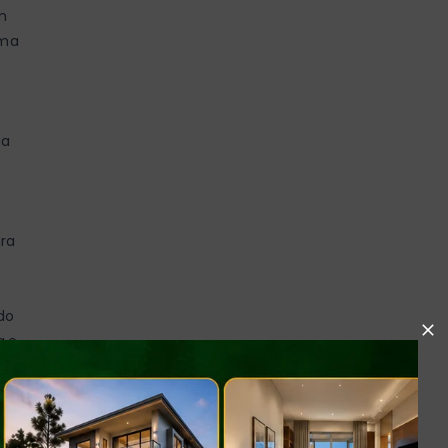
m
ima
ua
ara
do
a e
ndo
, 5