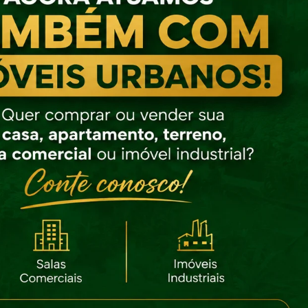
heiros, área de serviço e garagem para 3 carros.
sui 2 áreas de festas com jacuzzi, deck, cozinha, banheiro,
rrasqueira.
tou? Entre em contato com nossos corretores para saber mai
ndar uma visita!
ma de Pagamento: Avalia-se o recebimento de imóvel de me
or até 50% como parte de pagamento...
ores, disponibilidade e condições sujeitos a alterações sem avi
io.
 DOS SÍTIOS
calização
ra conhecer o imóvel e seu endereço é indispensável agenda