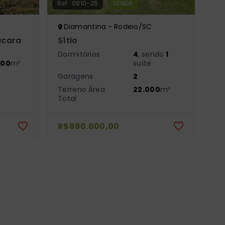
Ref.:
0810-25
VENDA
Diamantina - Rodeio/SC
ácara
Sítio
Dormitórios
4
, sendo
1
000
m²
suíte
Garagens
2
Terreno Área
22.000
m²
Total
R$880.000,00