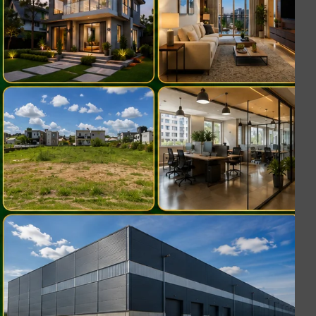
s e
nor
so
r