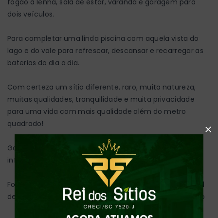
fogão a lenha, sala de estar, varanda e garagem para
dois veículos.
Para completar uma linda piscina com aquela vista do
lago e do vale para refrescar, descansar e recarregar as
baterias do dia a dia.
Com certeza um sítio diferente, raro, muita natureza,
muitas qualidades, tranquilidade e muita privacidade
para uma vida com mais qualidade além do metro
quadrado!
Gostou desse paraíso? Estamos a disposição para mais
informações e agendamento de visita!
Forma de Pagamento: Avalia-se recebimento de imóvel
de menor valor máximo 25% como parte de pagamento