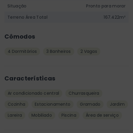
Situação
Pronto para morar
Terreno Área Total
167.422m²
Cômodos
4 Dormitórios
3 Banheiros
2 Vagas
Características
Ar condicionado central
Churrasqueira
Cozinha
Estacionamento
Gramado
Jardim
Lareira
Mobiliado
Piscina
Área de serviço