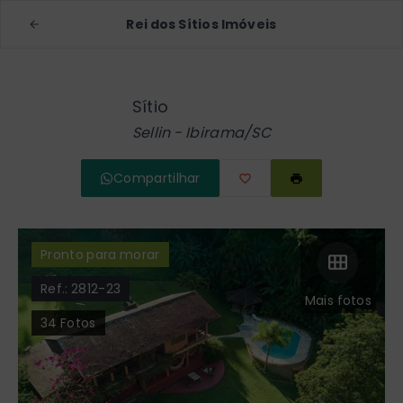
Rei dos Sítios Imóveis
Sítio
Sellin - Ibirama/SC
Compartilhar
Pronto para morar
Ref.:
2812-23
Mais fotos
34
Fotos