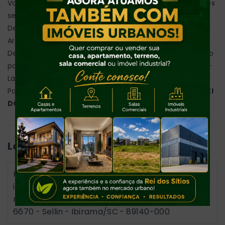
Valores, disponibilidade e condições sujeitos a alterações
sem aviso prévio.
Detalhes:
Ar condicionado - Churrasqueira - Conexão à internet -
Despensa - Energia Elétrica - Escritura - Estacionamento
para Visitas - Fogão a lenha - Jardim c/ grama - Lagoa -
Lareira - Mobiliado - Nascente - Parquinho Infantil -
Pastagem - Piscina - Poço semi artesiano - Rancho -
REI
DOS SÍTIOS
Localização
Para conhecer a localização exata e o imóvel é
indispensável agendar visita com o corretor
responsável pelo fone/whatsapp (47) 99730-
6670 - Sellin - Ibirama/SC
- 89140-000