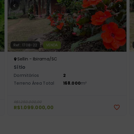
Ref.:
1708-22
VENDA
Sellin - Ibirama/SC
Sítio
Dormitórios
2
Terreno Área Total
168.000
m²
R$1.250.000,00
R$1.099.000,00