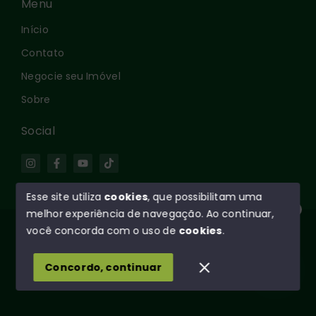
Menu
Início
Contato
Negocie seu Imóvel
Sobre
Social
Esse site utiliza
cookies
, que possibilitam uma
melhor experiência de navegação.
Ao continuar,
Olá! Estamos disponíveis para te ajudar.
© Copyright 2026 - Rei dos Sítios Imóveis - Todos os
você concorda com o uso de
cookies
.
direitos reservados
1
Concordo, continuar
SITE PARA IMOBILIARIA