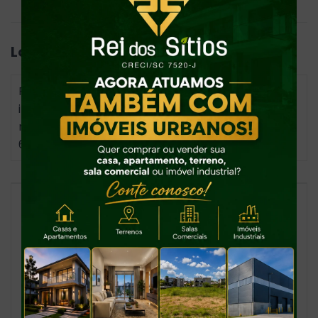
Localização
Para conhecer a localização exata e o imóvel é
indispensável agendar visita com o corretor
responsável pelo fone/whatsapp (47) 99730-
6670 - Constulte - Apiúna/SC
- 89135-000
Casiano de Andrade
CRECI -
51169
(47) 99161-6660
casiano@reidossitios.com.br
Nome