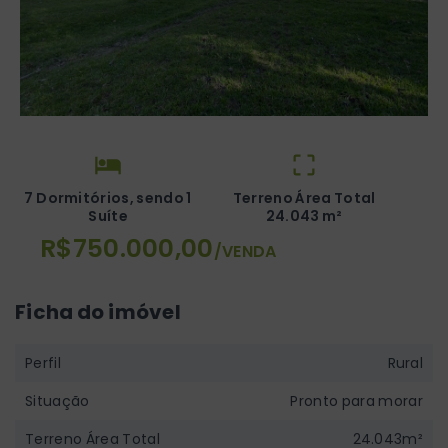
7 Dormitórios, sendo 1
Terreno Área Total
Suíte
24.043 m²
R$750.000,00
/
VENDA
Ficha do imóvel
Perfil
Rural
Situação
Pronto para morar
Terreno Área Total
24.043m²