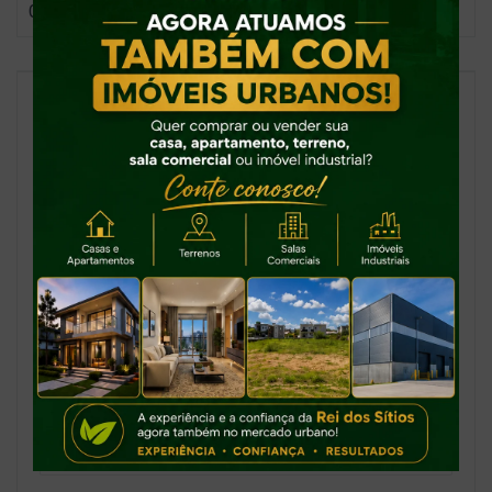
000
Casiano de Andrade
CRECI -
51169
(47) 99161-6660
casiano@reidossitios.com.br
Nome
Telefone
E-mail