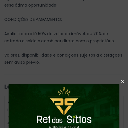
essa ótima oportunidade!
CONDIÇÕES DE PAGAMENTO:
Avalia troca até 50% do valor do imóvel, ou 70% de
entrada e saldo a combinar direto com o proprietário.
Valores, disponibilidade e condições sujeitos a alterações
sem aviso prévio.
Localização
Para conhecer a localização exata e o imóvel é
indispensável agendar visita com o corretor
responsável pelo fone/whatsapp (47) 99730-
6670 - Cedro Alto - Rio dos Cedros/SC
- 89121-