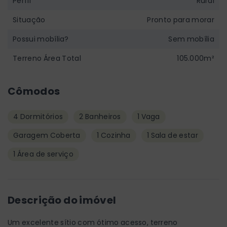
Perfil
Rural
Situação
Pronto para morar
Possui mobília?
Sem mobília
Terreno Área Total
105.000m²
Cômodos
4 Dormitórios
2 Banheiros
1 Vaga
Garagem Coberta
1 Cozinha
1 Sala de estar
1 Área de serviço
Descrição do imóvel
Um excelente sítio com ótimo acesso, terreno