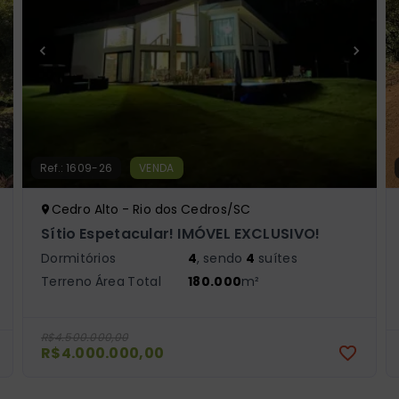
Ref.:
1609-26
VENDA
Cedro Alto - Rio dos Cedros/SC
Sítio Espetacular! IMÓVEL EXCLUSIVO!
Dormitórios
4
, sendo
4
suítes
Terreno Área Total
180.000
m²
R$4.500.000,00
R$4.000.000,00