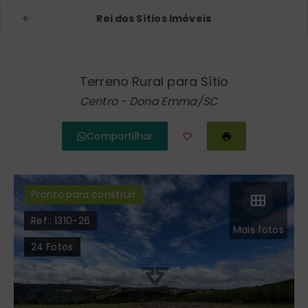
Rei dos Sítios Imóveis
Terreno Rural para Sítio
Centro - Dona Emma/SC
Compartilhar
Pronto para construir
Ref.:
1310-26
Mais fotos
24
Fotos