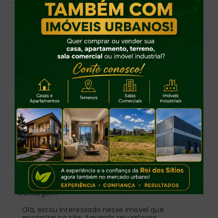
Casiano de Andrade
CRECI -
51169
(47) 99161-6660
casiano@reidossitios.com.br
Nome
Telefone
E-mail
Mensagem