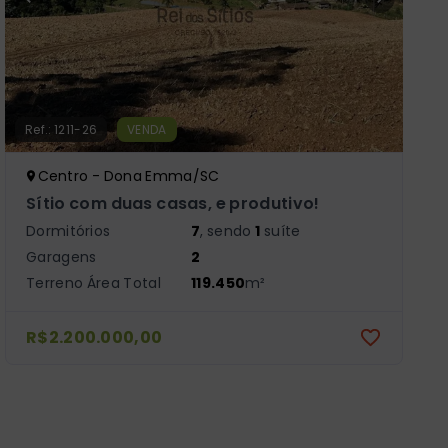
Ref.:
1211-26
VENDA
Centro - Dona Emma/SC
Sítio com duas casas, e produtivo!
Dormitórios
7
, sendo
1
suíte
Garagens
2
Terreno Área Total
119.450
m²
R$2.200.000,00