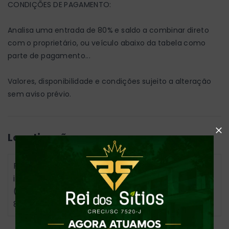
CONDIÇÕES DE PAGAMENTO:
Analisa uma entrada de 80% e saldo a combinar direto
com o proprietário, ou veículo abaixo da tabela como
parte de pagamento...
Valores, disponibilidade e condições sujeito a alteração
sem aviso prévio.
Localização
Para conhecer o imóvel e seu endereço é
indispensável agendar visita pelo Fone|Whats
(47) 99730-6670 - Centro - Dona Emma/SC
-
89155-000