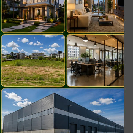
res!
ar
l
so
ão