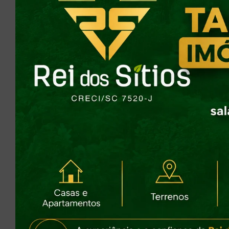
Pos
Gos
CO
Concordo com a
Política de
Ava
Privacidade
dir
Enviar por WhatsApp
com
Ou e
nviar por E-mail
Val
prév
Lo
Pa
ag