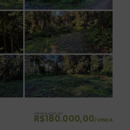
R$200.000,00
R$180.000,00
/
VENDA