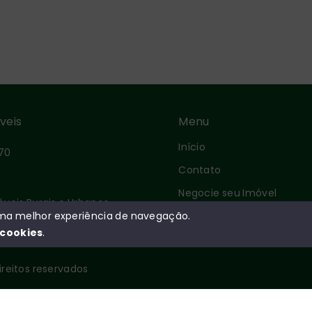
́veis
Menu
Início
70
Contato
Negocie seu Imóvel
óveis Rurais e Urbanos
Sobre
 uma melhor experiência de navegação.
cookies
.
direitos reservados