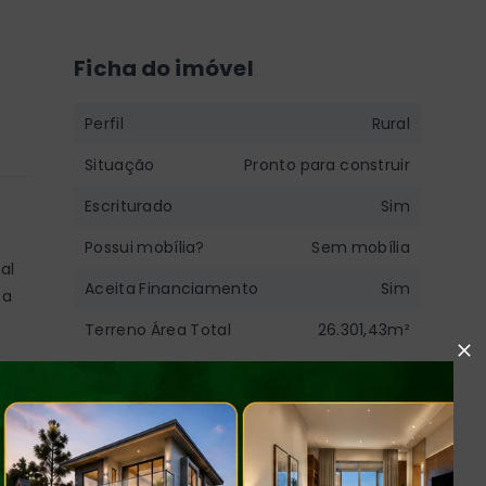
Ficha do imóvel
Perfil
Rural
Situação
Pronto para construir
Escriturado
Sim
Possui mobília?
Sem mobília
al
Aceita Financiamento
Sim
 a
Terreno Área Total
26.301,43m²
e