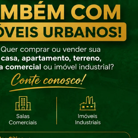
sui córrego, espaço para construção de casa ou chalé.
tou? Venha conhecer agende uma visita com nossos correto
NDIÇÕES DE PAGAMENTO:
lia-se o recebimento de uma entrada de 40% e saldo a combin
etamente com o proprietário e também aceita veículo até 50 mi
o parte de pagamento...
ores, disponibilidade e condições sujeitos a alterações sem avi
io.
calização
ra conhecer o imóvel e seu endereço é indispensável
endar visita pelo Fone|Whats (47) 99730-6670 - Ribeir