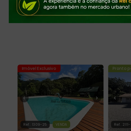
Pi
Imóvel Exclusivo
Pronto p
Ref.:
1309-25
VENDA
Ref.:
2111