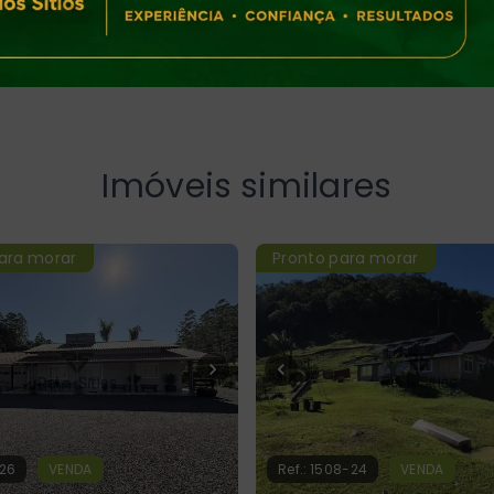
nheiro - Benedito Novo/SC
- 89124-000
Imóveis similares
ara morar
Pronto para morar
-26
VENDA
Ref.:
1508-24
VENDA