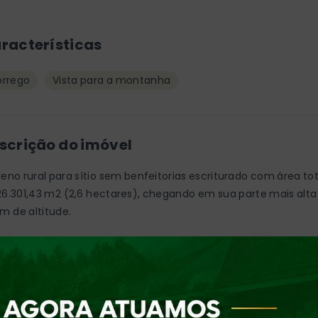
racterísticas
rrego
Vista para a montanha
scrição do imóvel
reno rural para sítio sem benfeitorias escriturado com área tot
26.301,43 m2 (2,6 hectares), chegando em sua parte mais alta
 m de altitude.
ma opção para quem busca construir seu refúgio no sítio para
er ou moradia em um lugar especial com muita tranquilidade 
tato direto com a natureza.