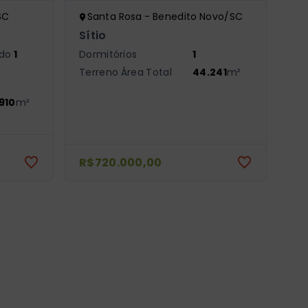
SC
Santa Rosa - Benedito Novo/SC
Sítio
ndo
1
Dormitórios
1
Terreno Área Total
44.241
m²
.910
m²
R$720.000,00