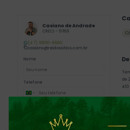
Ca
Casiano de Andrade
CRECI -
51169
Có
(47) 99161-6660
casiano@reidossitios.com.br
De
Nome
Ter
de 
Telefone
410
Óti
E-mail
laz
con
Mensagem