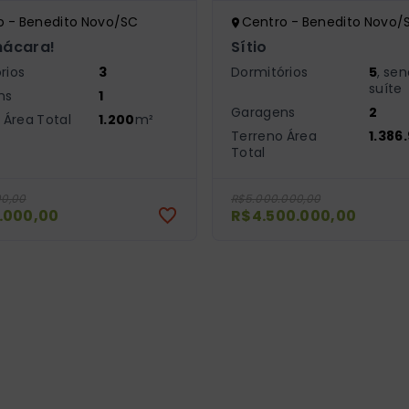
o - Benedito Novo/SC
Centro - Benedito Novo/
hácara!
Sítio
rios
3
Dormitórios
5
, se
suíte
ns
1
Garagens
2
 Área Total
1.200
m²
Terreno Área
1.386
Total
00,00
R$5.000.000,00
.000,00
R$4.500.000,00