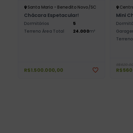
Santa Maria - Benedito Novo/SC
Centr
Chácara Espetacular!
Mini C
Dormitórios
5
Dormitó
Terreno Área Total
24.000
m²
Garage
Terreno
R$620.0
R$1.500.000,00
R$560