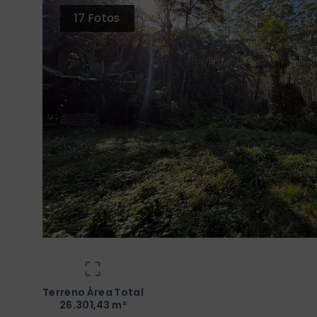
17
Fotos
Terreno Área Total
26.301,43 m²