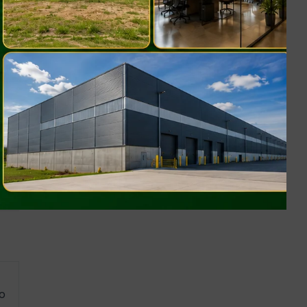
lo
a
m
o