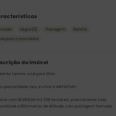
racterísticas
ercado
Lagoa
(2)
Pastagem
Rancho
sta para a montanha
scrição do imóvel
lente terreno rural para Sítio!
 oportunidade rara, incrível e IMPERDÍVEL!
reno com 81.898,96 m2 (08 hectares) praticamente todo
oveitável a 600 metros de altitude, com pastagem formada.