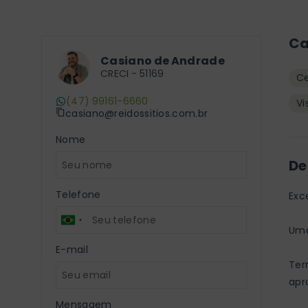
Ca
Casiano de Andrade
CRECI -
51169
C
(47) 99161-6660
Vi
casiano@reidossitios.com.br
Nome
De
Telefone
Exce
Uma
E-mail
Ter
apr
Mensagem