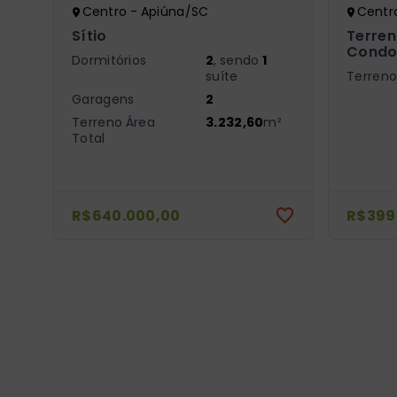
Centro - Apiúna/SC
Centr
Sítio
Terren
Condo
Dormitórios
2
, sendo
1
suíte
Terreno
Garagens
2
Terreno Área
3.232,60
m²
Total
R$640.000,00
R$399