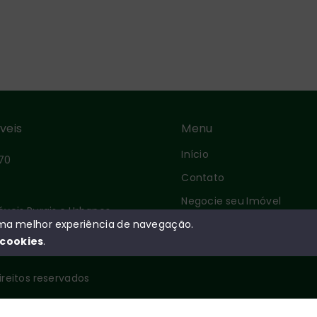
́veis
Menu
Início
70
Contato
Negocie seu Imóvel
óveis Rurais e Urbanos
Sobre
 uma melhor experiência de navegação.
cookies
.
direitos reservados