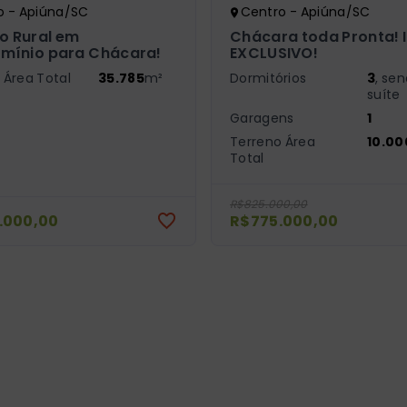
o - Apiúna/SC
Centro - Apiúna/SC
o Rural em
Chácara toda Pronta! 
mínio para Chácara!
EXCLUSIVO!
 Área Total
35.785
m²
Dormitórios
3
, se
suíte
Garagens
1
Terreno Área
10.00
Total
R$825.000,00
.000,00
R$775.000,00