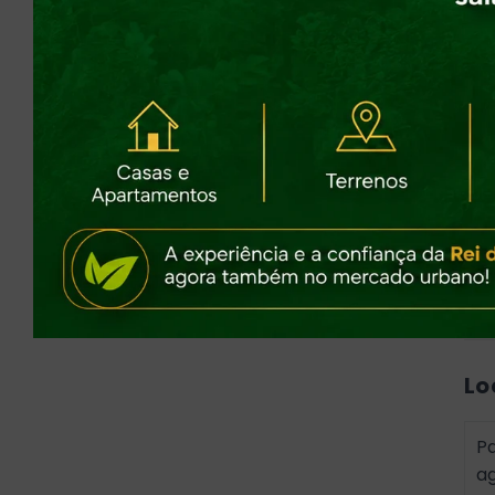
160 
222 
CO
Ava
com
ana
Val
avi
Lo
Pa
a