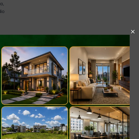
a,
dio
l