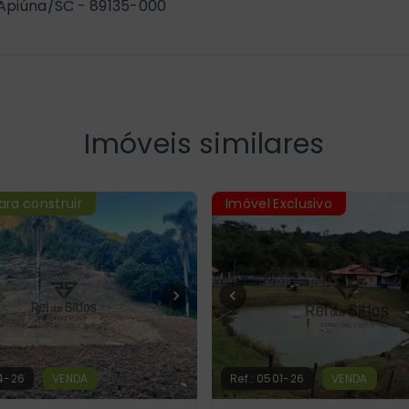
 Apiúna/SC
- 89135-000
Imóveis similares
ara construir
Imóvel Exclusivo
4-26
VENDA
Ref.:
0501-26
VENDA