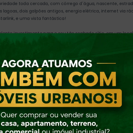
priedade toda cercada, com córrego d´água, nascente, estrad
 lagoas, dois galpões antigos, energia elétrica, internet via rá
tarlink, e uma vista fantástica!
elente investimento para o seu tão sonhado sítio, em um loca
, com uma linda vista, ótimo para criar animais, plantio,
strução de Chalés...
 perca essa oportunidade! Entre em contato e agende uma
ta!
Km BR 470
KM Apiúna.
M Rio do Sul.
M Indaial.
KM Timbó.
KM Blumenau.
KM Itajaí.