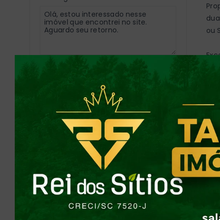
Pro
duas
ou S
Exc
Concordo com a
Política de
alto
Privacidade
con
Enviar por WhatsApp
Não
Ou e
nviar por E-mail
visi
10 
23 
30 K
50 K
60 
76 
130 