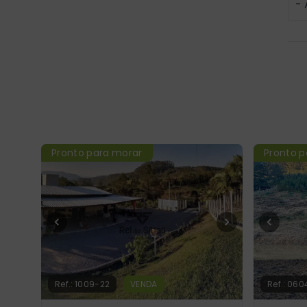
-
Pronto para morar
Pronto p
Ref.:
1009-22
VENDA
Ref.:
060