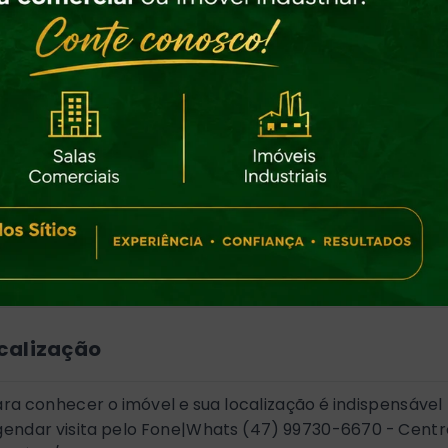
KM Joinville.
KM Florianópolis.
NDIÇÕES DE PAGAMENTO
lia-se o recebimento de imóvel de menor valor, ou veícu
o parte de pagamento, ou entrada mais parcelamento 
lisar propostas..
ores, disponibilidade e condições sujeito a alteração se
so prévio.
calização
ra conhecer o imóvel e sua localização é indispensável
gendar visita pelo Fone|Whats (47) 99730-6670 - Centr