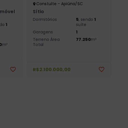
Constulte - Apiúna/SC
Imóvel
Sítio
Dormitórios
5
, sendo
1
ndo
1
suíte
Garagens
1
Terreno Área
77.250
m²
0
m²
Total
R$2.100.000,00