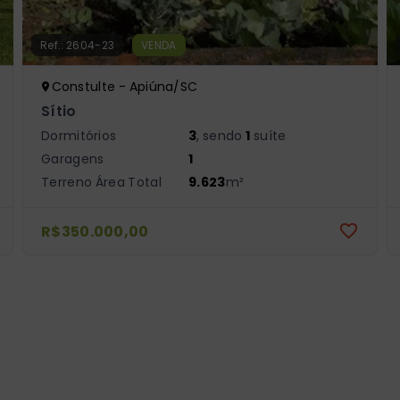
Ref.:
2604-23
VENDA
Constulte - Apiúna/SC
Sítio
Dormitórios
3
, sendo
1
suíte
Garagens
1
Terreno Área Total
9.623
m²
R$350.000,00