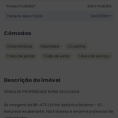
Possui mobília?
Sem mobília
Terreno Área Total
240.000m²
Cômodos
3 Dormitórios
1 Banheiro
1 Cozinha
1 Sala de jantar
1 Sala de estar
1 Área de serviço
Descrição do imóvel
VENDA DE PROPRIEDADE RURAL EXCLUSIVA
Às margens da BR-470 | Entre Apiúna e Ibirama – SC
Natureza exuberante, fácil acesso e enorme potencial de
valorização!