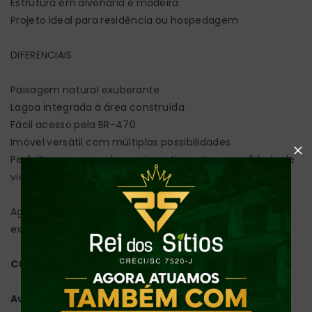
Estrutura em alvenaria e madeira
Projeto ideal para residência ou hospedagem
DIFERENCIAIS
Paisagem natural exuberante
Lagoa integrada à área construída
Fácil acesso pela BR-470
Imóvel versátil com múltiplas possibilidades
Perfeito para quem busca investimento ou qualidade de
vida no campo
Agende uma visita para saber mais e conhecer essa
excelente oportunidade de investimento!
CONDIÇÕES DE PAGAMENTO:
Avalia-se recebimento de veículo como parte de