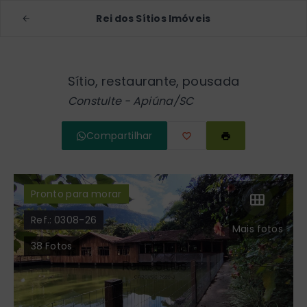
Rei dos Sítios Imóveis
Sítio, restaurante, pousada
Constulte - Apiúna/SC
Compartilhar
Pronto para morar
Ref.:
0308-26
Mais fotos
38
Fotos