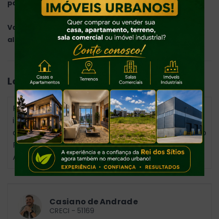
pagamento, analisa propostas..
Valores, disponibilidade e condições sujeito a
alteração sem aviso prévio.
Localização
Para conhecer a localização do imóvel é
indispensável agendar visita com
acompanhamento do corretor responsável pelo
Fone|Whats (47) 99730-6670 - Constulte -
Apiúna/SC
- 89135-000
Casiano de Andrade
CRECI -
51169